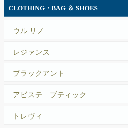
ジュンギンザ 名古屋店
岩田時計舗 本店
HEALTH・BEAUTY ＆ CLINIC
ビースタイル ビューティーサロン
エステティック ミス・パリ
男のエステ ダンディハウス
シーファイブメッドビューティ
テスラセラピーストア
デリケートゾーン専門エステ ペールデボーテ