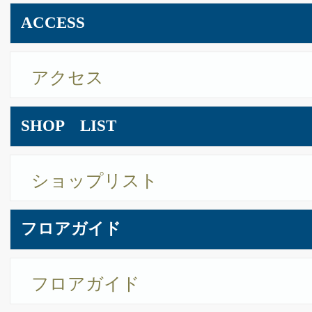
アビステ ブティック
トレヴィ
プレミオ
リエベ
オートクチュール ケイコ イケガミ
シェル メール
さえら
JEWELRY・WATCH ＆ INTERIOR