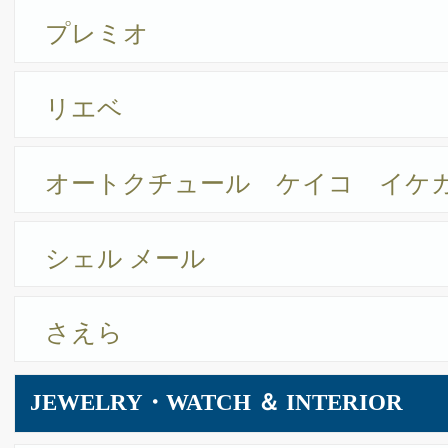
ヘア・サロン ページボーイ
ネイルサロン アルファー
ラ ベール ミラクリニック
藤井歯科医院
PCサイト
HOME
テナント募集
ナゴヤヒルトンプ
Copyright ©2026 NAGOYA HILTON PLAZA All Rights Reserved.