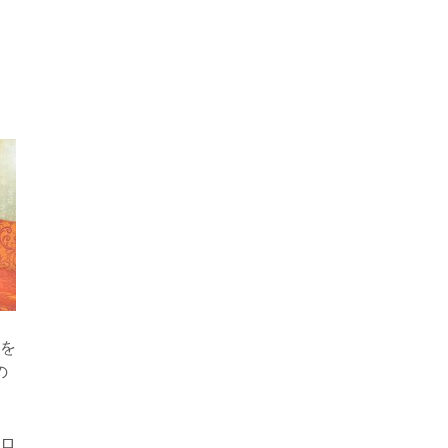
を
の
ロ