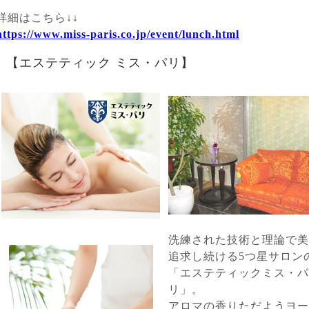
詳細はこちら↓↓
https://www.miss-paris.co.jp/event/lunch.html
【エステティック ミス・パリ】
洗練された技術と理論で美
追求し続ける5つ星サロン
「エステティックミス・パ
リ」。
アロマの香りただようヨー