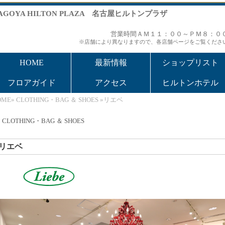
AGOYA HILTON PLAZA 名古屋ヒルトンプラザ
営業時間ＡＭ１１：００～ＰＭ８：０
※店舗により異なりますので、各店舗ページをご覧くださ
HOME
最新情報
ショップリスト
フロアガイド
アクセス
ヒルトンホテル
OME
»
CLOTHING・BAG ＆ SHOES
»リエベ
CLOTHING・BAG ＆ SHOES
リエベ