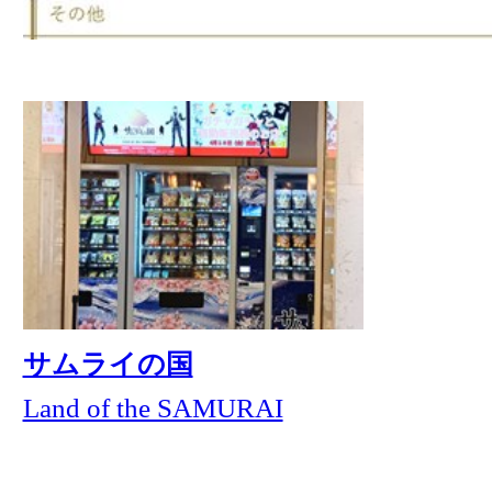
ヘア・サロン ページボー
ネイルサロン アルファー
イ
Hair Salon PAGE BOY
Nail Salon Alpha
052-218-1611
052-218-2010
ラ ベール ミラクリニッ
藤井歯科医院
ク
La Belle mira clinic
FUJII DENTAL CLINIC