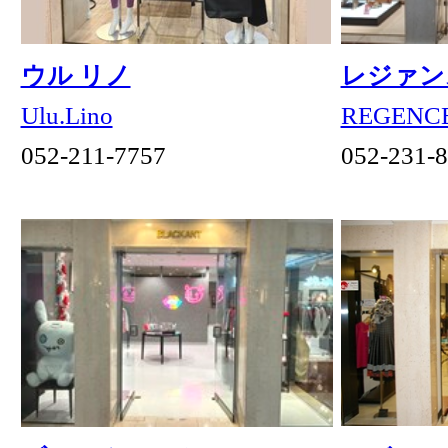
ケイコ イケガミ
リエベ
オートクチュール
Liebe
haute couture Keiko Ikegami
052-201-6663
052-231-6333
シェル メール
さえら
Chère Mère
ÇAETLA
052-684-5357
052-307-0245