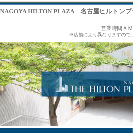
NAGOYA HILTON PLAZA 名古屋ヒルトンプラザ
営業時間ＡＭ１１：００～ＰＭ８：
※店舗により異なりますので、各店舗ページをご覧くだ
HOME
最新情報
ショップリス
フロアガイド
アクセス
ヒルトンホテ
What’s New