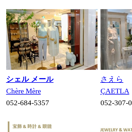
エステティック ミス・パ
ビースタイル
ビューティーサロン
リ
BE STYLE beauty salon
MISS PARIS
052-232-8480
052-218-2090
男のエステ ダンディハウ
シーファイブメッドビュ
ス
ティ
DANDY HOUSE
C5med Beauty
052-218-2091
080-3377-5705