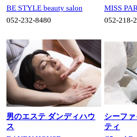
What’s New
サムライの国 新発売!!太閤ドアラグッズ
岩田時計舗 ブライダルフェア
ラベールミラクリニック クリニック選び
その他記事一覧
ACCESS
アクセス
SHOP LIST