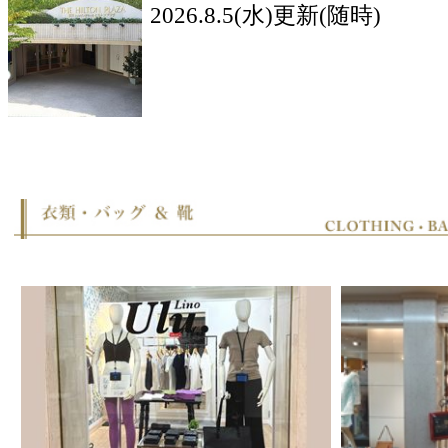
BLACKANT
ABISTE Boutique
052-228-0775
052-232-2800
トレヴィ
プレミオ
Trevi
Premio
052-201-1301
052-221-7787