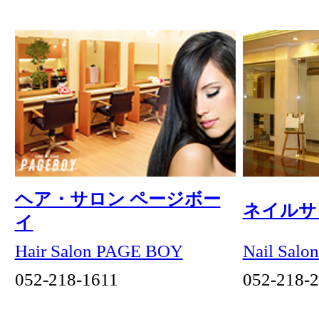
トレヴィ
プレミオ
リエベ
オートクチュール ケイコ イケガミ
シェル メール
さえら
JEWELRY・WATCH ＆ INTERIOR
ジュンギンザ 名古屋店
岩田時計舗 本店