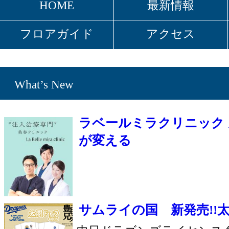
ラベールミラクリニック カウンセリング
が変える
サムライの国 新発売!!太閤ドアラグッズ
中日ドラゴンズライセンスグッズ/大河ドラマ
「豊臣兄弟！」ロゴライセンス商品
シェル メール GRAND OPEN
婦人服と子供服のセレクトブティック
プレミオ 春～初夏
プレミオでコーディネート