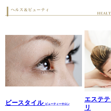
052-253-8155
052-231-8841