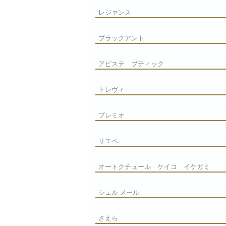
レジァンス
ブラックアント
アビステ ブティック
トレヴィ
プレミオ
リエベ
オートクチュール ケイコ イケガミ
シェル メール
さえら