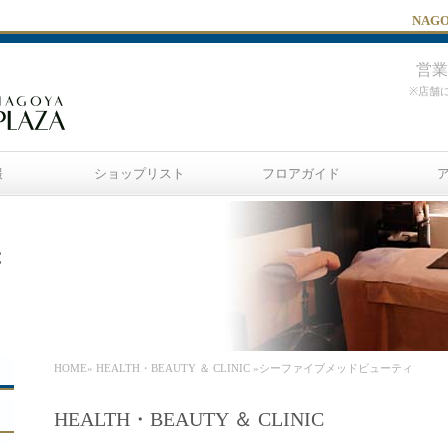
NAG
営業
※店舗
報
ショップリスト
フロアガイド
C
HOME
»
HEALTH・BEAUTY ＆ CLINIC
»シーファイブメッドビューティ
HEALTH・BEAUTY ＆ CLINIC