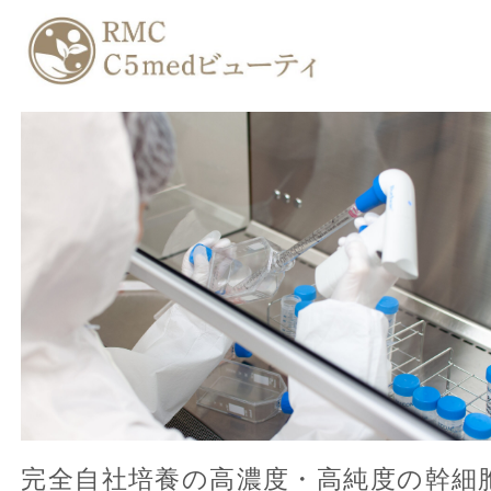
完全自社培養の高濃度・高純度の幹細胞培養上清液を
たクリニック提携のメディカルエステサロンです。フ
イシャルや瘦身など、痛みやダウンタイムのない施術
可能となっています。
お客様に本当に実感いただける、喜んでいただける施
提供いたします。
電話番
080-3377-5705
号
営業時
AM10:00～PM7:00(最終受付PM6:00)
間
火・日曜日・祝祭日 (詳細は上のホームページ
定休日