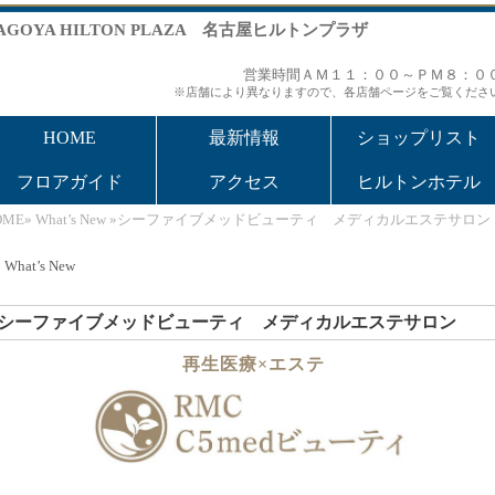
AGOYA HILTON PLAZA 名古屋ヒルトンプラザ
営業時間ＡＭ１１：００～ＰＭ８：０
※店舗により異なりますので、各店舗ページをご覧くださ
HOME
最新情報
ショップリスト
フロアガイド
アクセス
ヒルトンホテル
OME
»
What’s New
»シーファイブメッドビューティ メディカルエステサロン
What’s New
シーファイブメッドビューティ メディカルエステサロン
再生医療×エステ