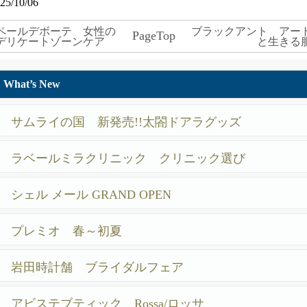
25/10/06
ペールデボーテ 女性の
ブラックアント アー
PageTop
デリケートゾーンケア
と生きる
What’s New
サムライの国 新発売!!太閤ドアラグッズ
ラベールミラクリニック クリニック選び
シェル メール GRAND OPEN
プレミオ 春～初夏
岩田時計舗 ブライダルフェア
アビステブティック Rossa/ロッサ