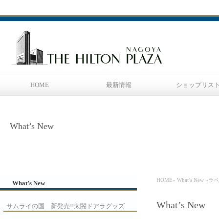
HOME
最新情報
ショップリス
What’s New
HOME
»
What’s New
»ラ
What’s New
What’s New
サムライの国 新発売!!太閤ドアラグッズ